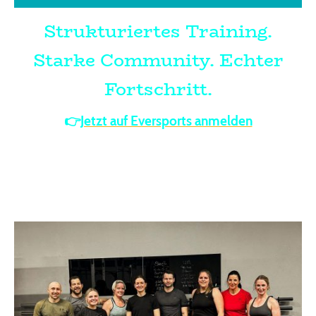
Strukturiertes Training.
Starke Community. Echter
Fortschritt.
👉
Jetzt auf Eversports anmelden
oder über die WellPass App buchen
Offizieller ATHX Affiliate & Wellpass
Partner