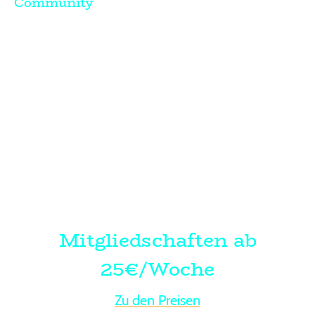
Community
Eine Community, die dich trägt
Du trainierst nicht alleine. Die Gruppe
motiviert und unterstützt Dich und sorgt
dafür, dass du dranbleibst.
Mitgliedschaften ab
25€/Woche
Zu den Preisen