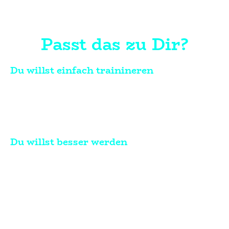
Passt das zu Dir?
Du willst einfach trainineren
Du willst dich bewegen, ohne viel
nachzudenken.
Du kommst rein und wir kümmern uns um
Dein Training.
Du willst besser werden
Du willst Fortschritt sehen, wir sorgen dafür.
Strukturiert, mit Progression und klarem
Coaching.