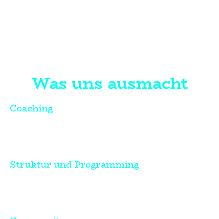
Was uns ausmacht
Coaching
Individuelles Coaching in Kleingruppen
Du trainierst nicht allein. Wir schauen hin,
korrigieren und helfen dir, besser zu werden.
Struktur und Programming
Systematisches Training
Jede Einheit ist Teil eines klaren Plans, damit
Du gezielt besser wirst